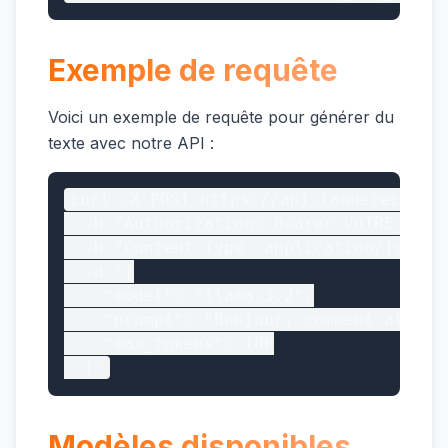
Exemple de requête
Voici un exemple de requête pour générer du
texte avec notre API :
curl -X POST https://api.lannetech.com
  -H "Authorization: Bearer VOTRE_CLE_A
  -H "Content-Type: application/json" \
  -d '{

    "model": "llama-3.2",

    "prompt": "Bonjour, comment allez-v
    "max_tokens": 100

  }'
Modèles disponibles